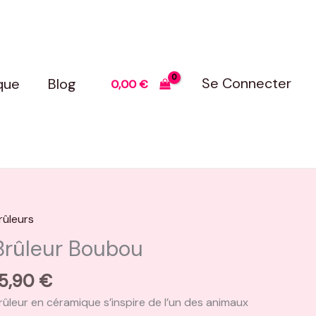
Se Connecter
que
Blog
0,00
€
rûleurs
uantité
e
Brûleur Boubou
rûleur
oubou
15,90
€
rûleur en céramique s’inspire de l’un des animaux