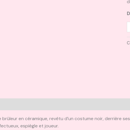
d
D
C
escription
Informations complémentaires
Avis (0)
 brûleur en céramique, revêtu d’un costume noir, derrière se
fectueux, espiègle et joueur.