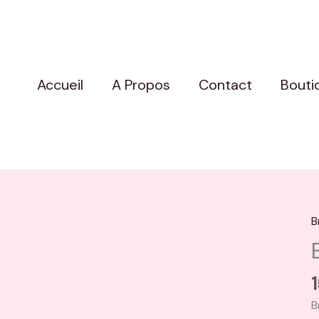
Accueil
A Propos
Contact
Bouti
B
q
d
B
B
B