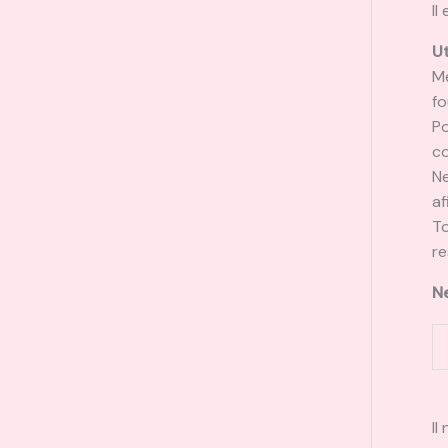
Il
Ut
Me
fo
Po
co
Ne
af
To
re
Ne
Il