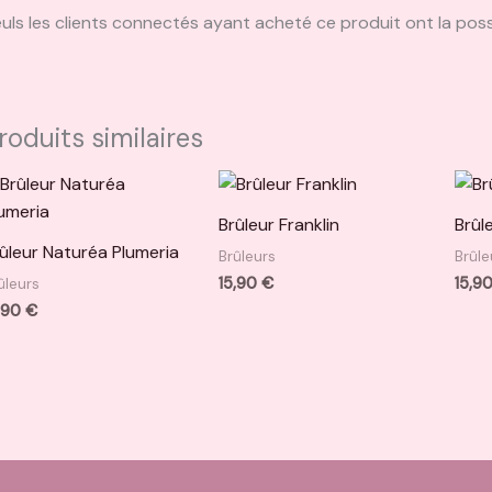
uls les clients connectés ayant acheté ce produit ont la possib
roduits similaires
Brûleur Franklin
Brûl
ûleur Naturéa Plumeria
Brûleurs
Brûle
15,90
€
15,9
ûleurs
,90
€