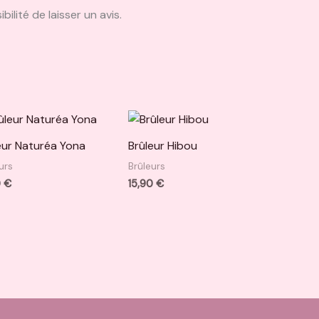
ilité de laisser un avis.
eur Naturéa Yona
Brûleur Hibou
urs
Brûleurs
0
€
15,90
€