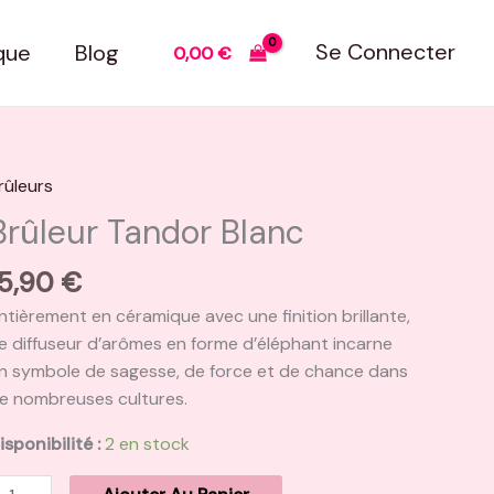
Se Connecter
que
Blog
0,00
€
rûleurs
uantité
e
Brûleur Tandor Blanc
rûleur
andor
15,90
€
lanc
ntièrement en céramique avec une finition brillante,
e diffuseur d’arômes en forme d’éléphant incarne
n symbole de sagesse, de force et de chance dans
e nombreuses cultures.
isponibilité :
2 en stock