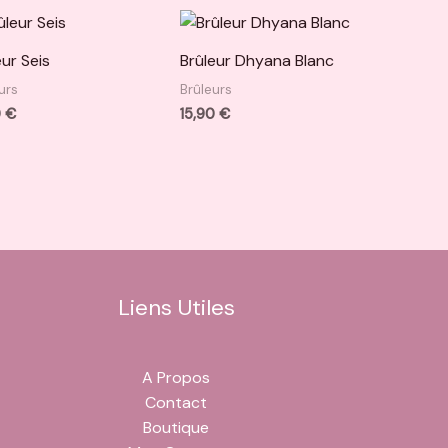
eur Seis
Brûleur Dhyana Blanc
urs
Brûleurs
0
€
15,90
€
Liens Utiles
A Propos
Contact
Boutique