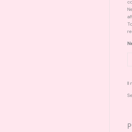
co
Ne
af
To
re
Ne
Il
Se
P