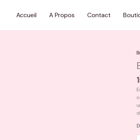
Accueil
A Propos
Contact
Bouti
B
q
d
B
T
B
E
c
u
d
D