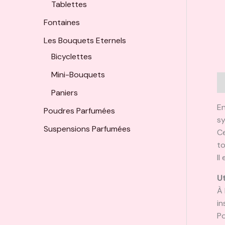
Tablettes
Fontaines
Les Bouquets Eternels
Bicyclettes
Mini-Bouquets
D
Paniers
En
Poudres Parfumées
sy
Suspensions Parfumées
Ce
to
Il
Ut
À 
in
Po