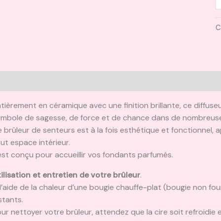
C
escription
Informations complémentaires
Avis (0)
tièrement en céramique avec une finition brillante, ce diffus
mbole de sagesse, de force et de chance dans de nombreuse
 brûleur de senteurs est à la fois esthétique et fonctionnel
ut espace intérieur.
 est conçu pour accueillir vos fondants parfumés.
ilisation et entretien de votre brûleur
.
l’aide de la chaleur d’une bougie chauffe-plat (bougie non fo
stants.
ur nettoyer votre brûleur, attendez que la cire soit refroidie e