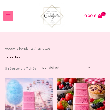
Aller
au
contenu
0,00
€
Accueil
/
Fondants
/ Tablettes
Tablettes
6 résultats affichés