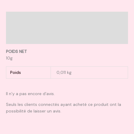
Description
Informations complémentaires
Avis (0)
POIDS NET
10g
Poids
0,011 kg
Il n’y a pas encore d’avis.
Seuls les clients connectés ayant acheté ce produit ont la
possibilité de laisser un avis.