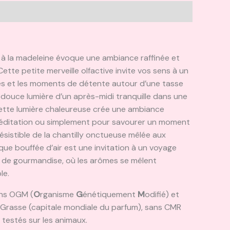
 à la madeleine évoque une ambiance raffinée et
Cette petite merveille olfactive invite vos sens à un
rés et les moments de détente autour d’une tasse
 douce lumière d’un après-midi tranquille dans une
. Cette lumière chaleureuse crée une ambiance
la méditation ou simplement pour savourer un moment
sistible de la chantilly onctueuse mêlée aux
aque bouffée d’air est une invitation à un voyage
 de gourmandise, où les arômes se mêlent
le.
ans OGM (
O
rganisme
G
énétiquement
M
odifié) et
Grasse (capitale mondiale du parfum), sans CMR
 testés sur les animaux.