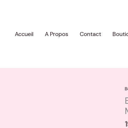
Accueil
A Propos
Contact
Bouti
B
q
d
B
C
P
M