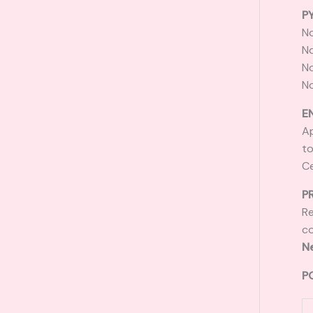
P
No
No
No
No
E
Ap
to
Ce
P
Re
co
Ne
P