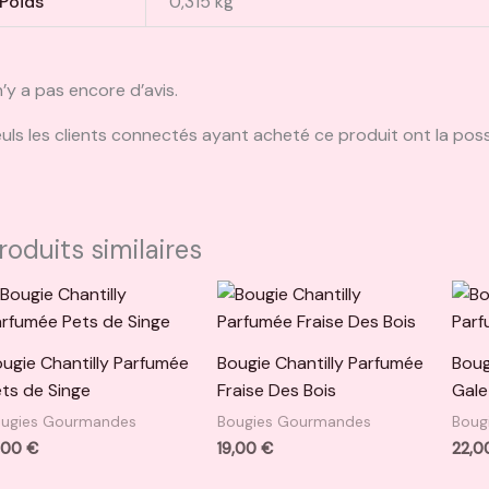
Poids
0,315 kg
 n’y a pas encore d’avis.
uls les clients connectés ayant acheté ce produit ont la possib
roduits similaires
ugie Chantilly Parfumée
Bougie Chantilly Parfumée
Boug
ts de Singe
Fraise Des Bois
Gale
ugies Gourmandes
Bougies Gourmandes
Boug
,00
€
19,00
€
22,0