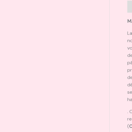
D
M
La
no
vo
de
pâ
pr
de
dé
se
ha
. 
re
(