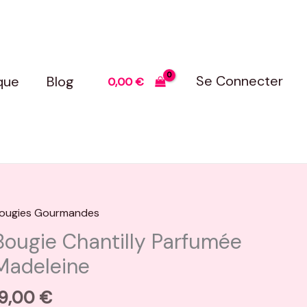
Se Connecter
que
Blog
0,00
€
ougies Gourmandes
uantité
e
Bougie Chantilly Parfumée
ougie
Madeleine
hantilly
arfumée
19,00
€
adeleine