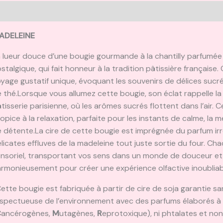
escription
Informations complémentaires
Avis (0)
ADELEINE
 lueur douce d’une bougie gourmande à la chantilly parfumée
stalgique, qui fait honneur à la tradition pâtissière française. 
yage gustatif unique, évoquant les souvenirs de délices suc
 thé.Lorsque vous allumez cette bougie, son éclat rappelle la
tisserie parisienne, où les arômes sucrés flottent dans l’air
opice à la relaxation, parfaite pour les instants de calme, 
 détente.La cire de cette bougie est imprégnée du parfum irré
licates effluves de la madeleine tout juste sortie du four. Ch
nsoriel, transportant vos sens dans un monde de douceur et
rmonieusement pour créer une expérience olfactive inoubliab
Cette bougie est fabriquée à partir de cire de soja garantie s
spectueuse de l’environnement avec des parfums élaborés à 
C
ancérogènes,
M
utagènes,
R
eprotoxique), ni phtalates et non